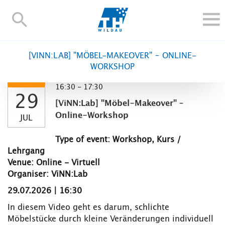
TH-
Wildau
STUDY
[VINN:LAB] "MÖBEL-MAKEOVER" – ONLINE-
RESEARCH AND TRANSFER
WORKSHOP
ALUMNI
16:30 - 17:30
29
UNIVERSITY
[ViNN:Lab] "Möbel-Makeover" –
INTERNATIONAL
Online-Workshop
JUL
Contact and directions
Webmail
Moodle
Type of event: Workshop, Kurs /
TH Online-Portal
Deutsch
Lehrgang
Venue: Online - Virtuell
Organiser: ViNN:Lab
29.07.2026 | 16:30
In diesem Video geht es darum, schlichte
Möbelstücke durch kleine Veränderungen individuell