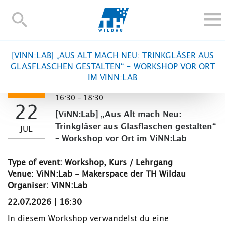
TH-
Wildau
STUDY
[VINN:LAB] „AUS ALT MACH NEU: TRINKGLÄSER AUS
RESEARCH AND TRANSFER
GLASFLASCHEN GESTALTEN“ – WORKSHOP VOR ORT
IM VINN:LAB
ALUMNI
UNIVERSITY
16:30 - 18:30
22
INTERNATIONAL
[ViNN:Lab] „Aus Alt mach Neu:
Trinkgläser aus Glasflaschen gestalten“
JUL
Contact and directions
Webmail
Moodle
– Workshop vor Ort im ViNN:Lab
TH Online-Portal
Deutsch
Type of event: Workshop, Kurs / Lehrgang
Venue: ViNN:Lab - Makerspace der TH Wildau
Organiser: ViNN:Lab
22.07.2026 | 16:30
In diesem Workshop verwandelst du eine