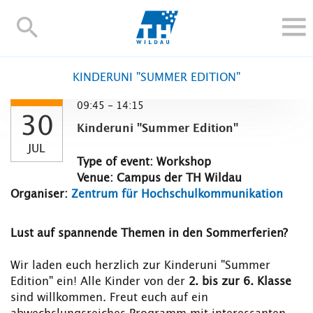
TH-
Wildau
STUDY
KINDERUNI "SUMMER EDITION"
RESEARCH AND TRANSFER
09:45 - 14:15
ALUMNI
30
Kinderuni "Summer Edition"
UNIVERSITY
JUL
INTERNATIONAL
Type of event: Workshop
Venue: Campus der TH Wildau
Contact and directions
Webmail
Moodle
Organiser:
Zentrum für Hochschulkommunikation
TH Online-Portal
Deutsch
Lust auf spannende Themen in den Sommerferien?
Wir laden euch herzlich zur Kinderuni "Summer
Edition" ein! Alle Kinder von der
2. bis zur 6. Klasse
sind willkommen. Freut euch auf ein