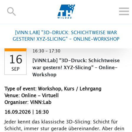
TH-
Wildau
STUDY
[VINN:LAB] "3D-DRUCK: SCHICHTWEISE WAR
RESEARCH AND TRANSFER
GESTERN! XYZ-SLICING" – ONLINE-WORKSHOP
ALUMNI
16:30 - 17:30
16
UNIVERSITY
[ViNN:Lab] "3D-Druck: Schichtweise
INTERNATIONAL
war gestern! XYZ-Slicing" – Online-
SEP
Workshop
Contact and directions
Webmail
Moodle
TH Online-Portal
Deutsch
Type of event: Workshop, Kurs / Lehrgang
Venue: Online - Virtuell
Organiser: ViNN:Lab
16.09.2026 | 16:30
Jeder kennt das klassische 3D-Slicing: Schicht für
Schicht, immer stur gerade übereinander. Aber dein