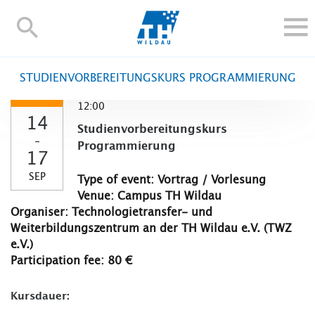
TH-
Wildau
STUDY
STUDIENVORBEREITUNGSKURS PROGRAMMIERUNG
RESEARCH AND TRANSFER
12:00
ALUMNI
14
Studienvorbereitungskurs
UNIVERSITY
-
Programmierung
17
INTERNATIONAL
SEP
Type of event: Vortrag / Vorlesung
Contact and directions
Webmail
Moodle
Venue: Campus TH Wildau
TH Online-Portal
Deutsch
Organiser: Technologietransfer- und
Weiterbildungszentrum an der TH Wildau e.V. (TWZ
e.V.)
Participation fee: 80 €
Kursdauer: