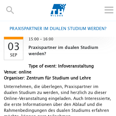
TH-
Wildau
STUDY
PRAXISPARTNER IM DUALEN STUDIUM WERDEN?
RESEARCH AND TRANSFER
15:00 - 16:00
ALUMNI
03
Praxispartner im dualen Studium
UNIVERSITY
werden?
SEP
INTERNATIONAL
Type of event: Infoveranstaltung
Contact and directions
Webmail
Moodle
Venue: online
TH Online-Portal
Deutsch
Organiser: Zentrum für Studium und Lehre
Unternehmen, die überlegen, Praxispartner im
dualen Studium zu werden, sind herzlich zu dieser
Online-Veranstaltung eingeladen. Auch Interessierte,
die erste Informationen über den Ablauf und die
Rahmenbedingungen des dualen Studiums erfahren