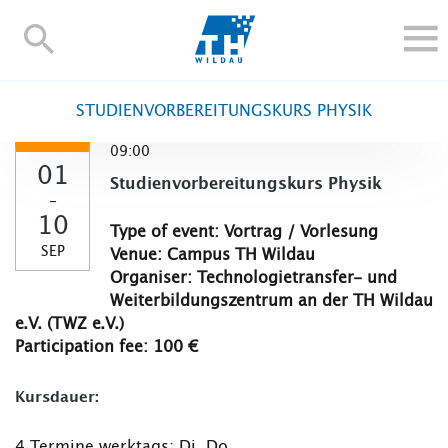
TH-
Wildau
STUDY
STUDIENVORBEREITUNGSKURS PHYSIK
RESEARCH AND TRANSFER
09:00
ALUMNI
01
Studienvorbereitungskurs Physik
UNIVERSITY
-
10
INTERNATIONAL
Type of event: Vortrag / Vorlesung
SEP
Venue: Campus TH Wildau
Contact and directions
Webmail
Moodle
Organiser: Technologietransfer- und
TH Online-Portal
Deutsch
Weiterbildungszentrum an der TH Wildau
e.V. (TWZ e.V.)
Participation fee: 100 €
Kursdauer:
4 Termine werktags: Di, Do