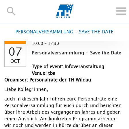
TH-
Wildau
STUDY
PERSONALVERSAMMLUNG - SAVE THE DATE
RESEARCH AND TRANSFER
10:00 - 12:30
ALUMNI
07
Personalversammlung - Save the Date
UNIVERSITY
OCT
INTERNATIONAL
Type of event: Infoveranstaltung
Venue: tba
Contact and directions
Webmail
Moodle
Organiser: Personalräte der TH Wildau
TH Online-Portal
Deutsch
Liebe Kolleg*innen,
auch in diesem Jahr führen eure Personalräte eine
Personalversammlung für euch durch und berichten
über ihre Arbeit des vergangenen Jahres und geben
einen Ausblick. Am konkreten Programm arbeiten
wir noch und werden in Kürze darüber an dieser