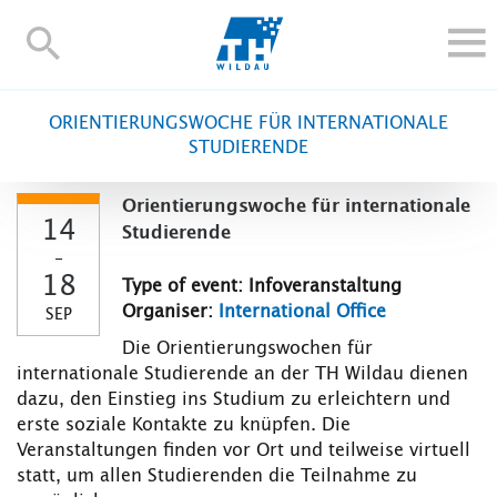
TH-
Wildau
STUDY
ORIENTIERUNGSWOCHE FÜR INTERNATIONALE
RESEARCH AND TRANSFER
STUDIERENDE
ALUMNI
Orientierungswoche für internationale
UNIVERSITY
14
Studierende
INTERNATIONAL
-
18
Type of event: Infoveranstaltung
Contact and directions
Webmail
Moodle
Organiser:
International Office
SEP
TH Online-Portal
Deutsch
Die Orientierungswochen für
internationale Studierende an der TH Wildau dienen
dazu, den Einstieg ins Studium zu erleichtern und
erste soziale Kontakte zu knüpfen. Die
Veranstaltungen finden vor Ort und teilweise virtuell
statt, um allen Studierenden die Teilnahme zu