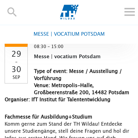
TH-
Wildau
STUDY
MESSE | VOCATIUM POTSDAM
RESEARCH AND TRANSFER
08:30 - 15:00
ALUMNI
29
Messe | vocatium Potsdam
UNIVERSITY
-
30
INTERNATIONAL
Type of event: Messe / Ausstellung /
SEP
Vorführung
Contact and directions
Webmail
Moodle
Venue: Metropolis-Halle,
TH Online-Portal
Deutsch
Großbeerenstraße 200, 14482 Potsdam
Organiser: IfT Institut für Talententwicklung
Fachmesse für Ausbildung+Studium
Komm gerne zum Stand der TH Wildau! Entdecke
unsere Studiengänge, stell deine Fragen und hol dir