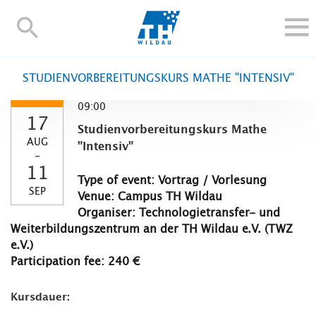
TH-
Wildau
STUDY
STUDIENVORBEREITUNGSKURS MATHE "INTENSIV"
RESEARCH AND TRANSFER
09:00
ALUMNI
17
Studienvorbereitungskurs Mathe
UNIVERSITY
AUG
"Intensiv"
-
INTERNATIONAL
11
Type of event: Vortrag / Vorlesung
Contact and directions
Webmail
Moodle
SEP
Venue: Campus TH Wildau
TH Online-Portal
Deutsch
Organiser: Technologietransfer- und
Weiterbildungszentrum an der TH Wildau e.V. (TWZ
e.V.)
Participation fee: 240 €
Kursdauer: