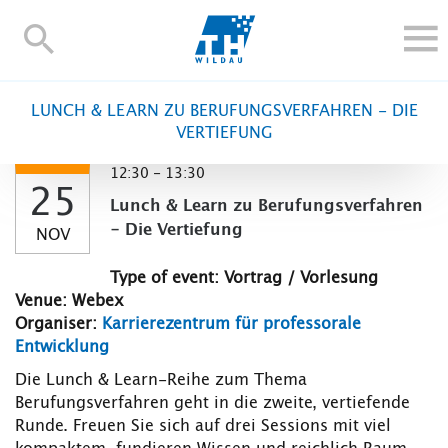
TH-
Wildau
STUDY
LUNCH & LEARN ZU BERUFUNGSVERFAHREN - DIE
RESEARCH AND TRANSFER
VERTIEFUNG
ALUMNI
12:30 - 13:30
25
UNIVERSITY
Lunch & Learn zu Berufungsverfahren
INTERNATIONAL
- Die Vertiefung
NOV
Contact and directions
Webmail
Moodle
Type of event: Vortrag / Vorlesung
TH Online-Portal
Deutsch
Venue: Webex
Organiser:
Karrierezentrum für professorale
Entwicklung
Die Lunch & Learn-Reihe zum Thema
Berufungsverfahren geht in die zweite, vertiefende
Runde. Freuen Sie sich auf drei Sessions mit viel