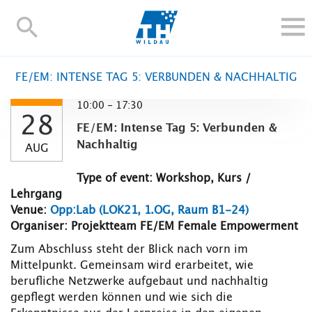
TH-
Wildau
STUDY
FE/EM: INTENSE TAG 5: VERBUNDEN & NACHHALTIG
RESEARCH AND TRANSFER
10:00 - 17:30
ALUMNI
28
FE/EM: Intense Tag 5: Verbunden &
UNIVERSITY
Nachhaltig
AUG
INTERNATIONAL
Type of event: Workshop, Kurs /
Contact and directions
Webmail
Moodle
Lehrgang
TH Online-Portal
Deutsch
Venue:
Opp:Lab (LOK21, 1.OG, Raum B1-24)
Organiser: Projektteam FE/EM Female Empowerment
Zum Abschluss steht der Blick nach vorn im
Mittelpunkt. Gemeinsam wird erarbeitet, wie
berufliche Netzwerke aufgebaut und nachhaltig
gepflegt werden können und wie sich die