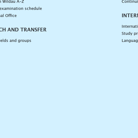
n Wildau A-Z
Continu
 examination schedule
INTER
al Office
Internat
CH AND TRANSFER
Study pr
ields and groups
Languag