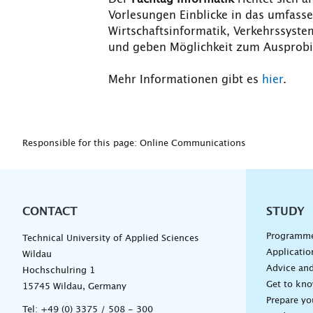
Vorlesungen Einblicke in das umfasse
Wirtschaftsinformatik, Verkehrssyst
und geben Möglichkeit zum Ausprobi
Mehr Informationen gibt es
hier
.
Responsible for this page: Online Communications
CONTACT
Unterna
STUDY
Programm
Technical University of Applied Sciences
Applicatio
Wildau
Advice and
Hochschulring 1
Get to kn
15745 Wildau, Germany
Prepare yo
Tel:
+49 (0) 3375 / 508 - 300