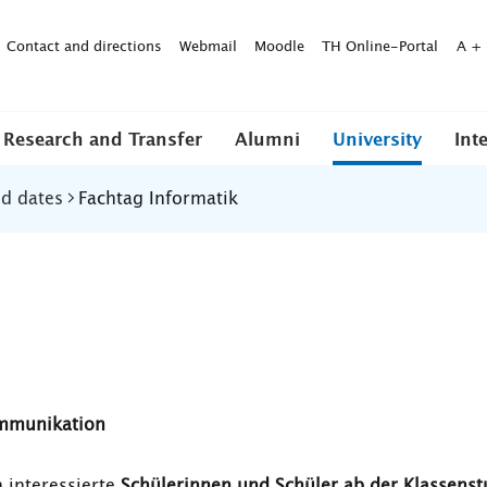
Contact and directions
Webmail
Moodle
TH Online-Portal
A
+
Research and Transfer
Alumni
University
Int
nd dates
Fachtag Informatik
ommunikation
n interessierte
Schülerinnen und Schüler ab der Klassenst