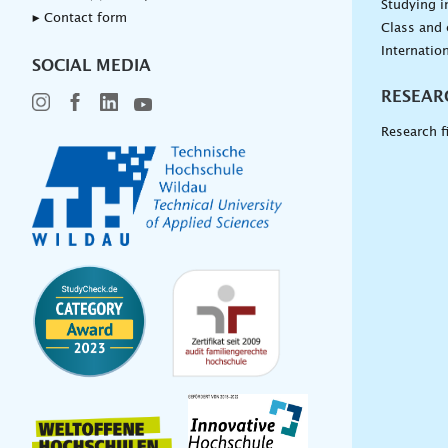
Studying i
▸ Contact form
Class and
Internation
SOCIAL MEDIA
RESEAR
Research f