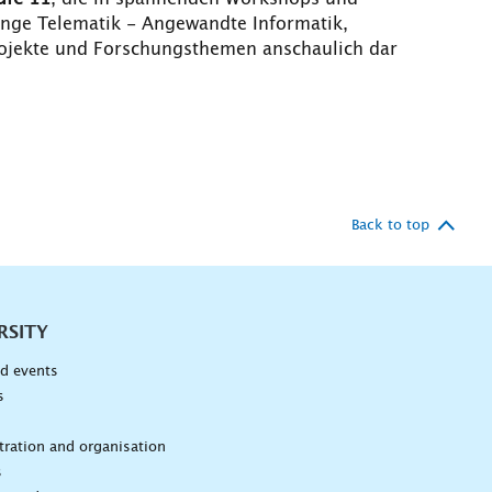
änge Telematik - Angewandte Informatik,
Projekte und Forschungsthemen anschaulich dar
Back to top
RSITY
d events
s
n
ration and organisation
s