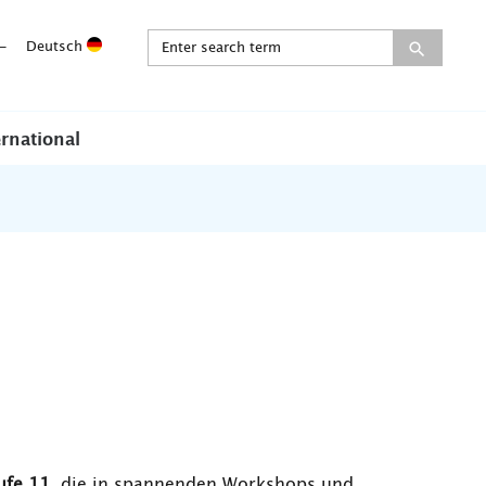
-
Deutsch
ernational
ufe 11
, die in spannenden Workshops und