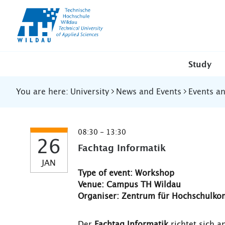
TH-
Wildau
Study
You are here:
University
News and Events
Events a
08:30 - 13:30
26
Fachtag Informatik
JAN
Type of event: Workshop
Venue: Campus TH Wildau
Organiser: Zentrum für Hochschulk
Der
Fachtag Informatik
richtet sich a