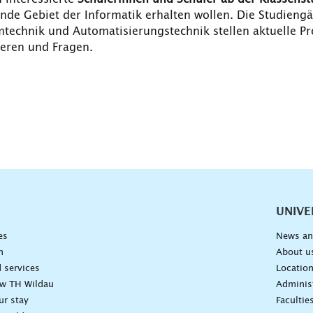
nde Gebiet der Informatik erhalten wollen. Die Studieng
emtechnik und Automatisierungstechnik stellen aktuelle 
eren und Fragen.
vigation
UNIVE
es
News an
n
About u
 services
Locatio
ow TH Wildau
Administ
ur stay
Facultie