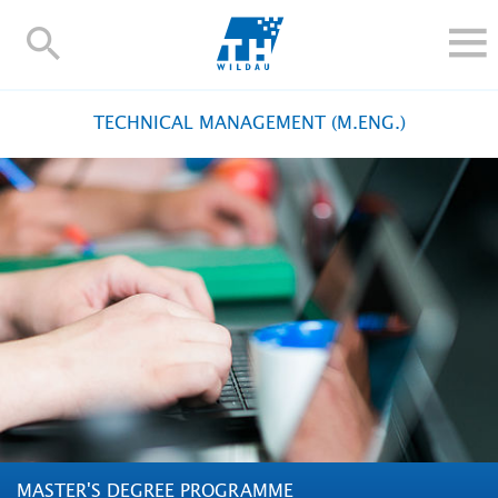
TH-
Wildau
STUDY
TECHNICAL MANAGEMENT (M.ENG.)
RESEARCH AND TRANSFER
ALUMNI
UNIVERSITY
INTERNATIONAL
Contact and directions
Webmail
Moodle
TH Online-Portal
Deutsch
MASTER'S DEGREE PROGRAMME