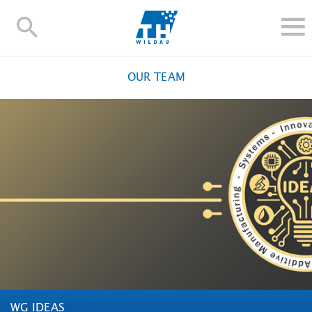
TH-
Wildau
STUDY
OUR TEAM
RESEARCH AND TRANSFER
ALUMNI
UNIVERSITY
INTERNATIONAL
Contact and directions
Webmail
Moodle
TH Online-Portal
Deutsch
WG IDEAS